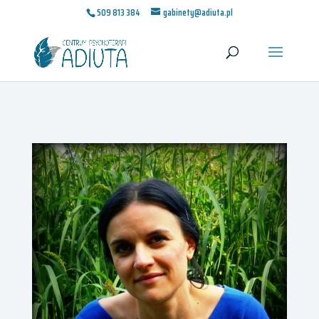
509 813 384
gabinety@adiuta.pl