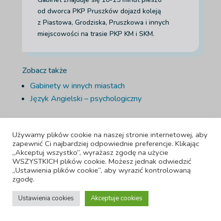
od dworca PKP Pruszków dojazd koleją
z Piastowa, Grodziska, Pruszkowa i innych
miejscowości na trasie PKP KM i SKM.
Zobacz także
Gabinety w innych miastach
Język Angielski – psychologiczny
Używamy plików cookie na naszej stronie internetowej, aby
zapewnić Ci najbardziej odpowiednie preferencje. Klikając
„Akceptuj wszystko”, wyrażasz zgodę na użycie
WSZYSTKICH plików cookie. Możesz jednak odwiedzić
„Ustawienia plików cookie”, aby wyrazić kontrolowaną
Adiuta LTD, 42-44 Bishopsgate , Londyn, Anglia, EC2N 4AH, numer
zgodę.
firmy 15951220
Ustawienia cookies
Akceptuje cookies
©
Adiuta – Centrum psychoterapii – Warszawa, Pruszków,
Online | Webmaster:
Wonders4You