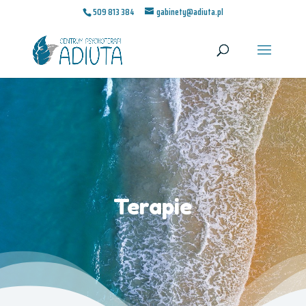
509 813 384
gabinety@adiuta.pl
Terapie