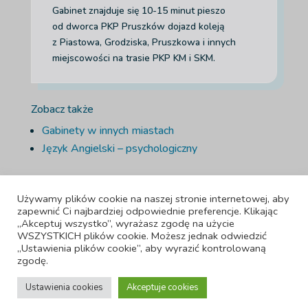
Gabinet znajduje się 10-15 minut pieszo
od dworca PKP Pruszków dojazd koleją
z Piastowa, Grodziska, Pruszkowa i innych
miejscowości na trasie PKP KM i SKM.
Zobacz także
Gabinety w innych miastach
Język Angielski – psychologiczny
Używamy plików cookie na naszej stronie internetowej, aby
zapewnić Ci najbardziej odpowiednie preferencje. Klikając
„Akceptuj wszystko”, wyrażasz zgodę na użycie
WSZYSTKICH plików cookie. Możesz jednak odwiedzić
„Ustawienia plików cookie”, aby wyrazić kontrolowaną
Adiuta LTD, 42-44 Bishopsgate , Londyn, Anglia, EC2N 4AH, numer
zgodę.
firmy 15951220
Ustawienia cookies
Akceptuje cookies
©
Adiuta – Centrum psychoterapii – Warszawa, Pruszków,
Online | Webmaster:
Wonders4You