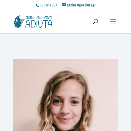
509 813 384
gabinety@adiuta.pl