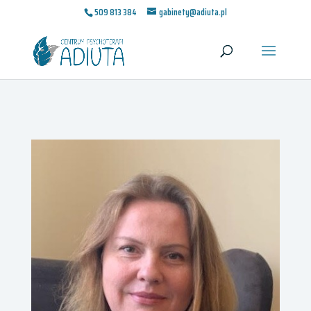
509 813 384
gabinety@adiuta.pl