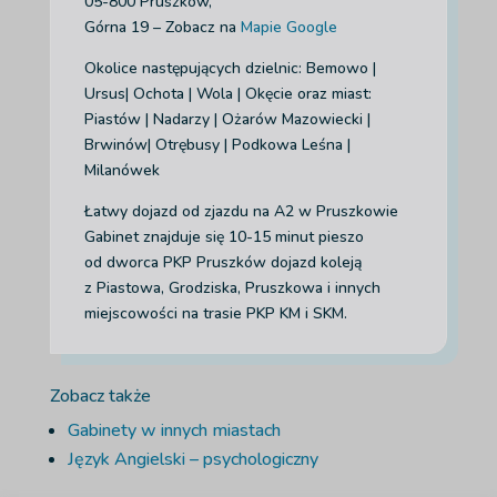
05-800 Pruszków,
Górna 19 – Zobacz na
Mapie Google
Okolice następujących dzielnic: Bemowo |
Ursus| Ochota | Wola | Okęcie
oraz miast:
Piastów | Nadarzy | Ożarów Mazowiecki |
Brwinów| Otrębusy | Podkowa Leśna |
Milanówek
Łatwy dojazd od zjazdu na A2 w Pruszkowie
Gabinet znajduje się 10-15 minut pieszo
od dworca PKP Pruszków dojazd koleją
z Piastowa, Grodziska, Pruszkowa i innych
miejscowości na trasie PKP KM i SKM.
Zobacz także
Gabinety w innych miastach
Język Angielski – psychologiczny