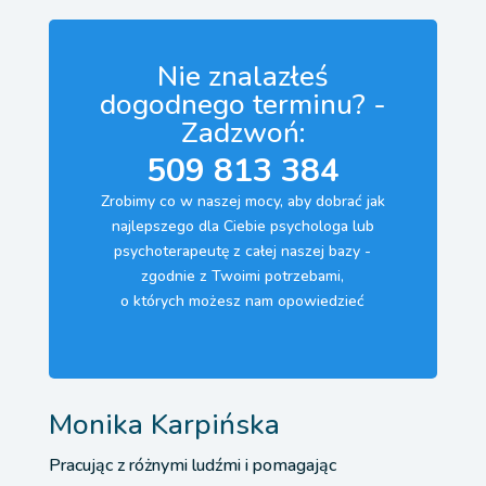
Nie znalazłeś
dogodnego terminu? -
Zadzwoń:
509 813 384
Zrobimy co w naszej mocy, aby dobrać jak
najlepszego dla Ciebie psychologa lub
psychoterapeutę z całej naszej bazy -
zgodnie z Twoimi potrzebami,
o których możesz nam opowiedzieć
Monika Karpińska
Pracując z różnymi ludźmi i pomagając