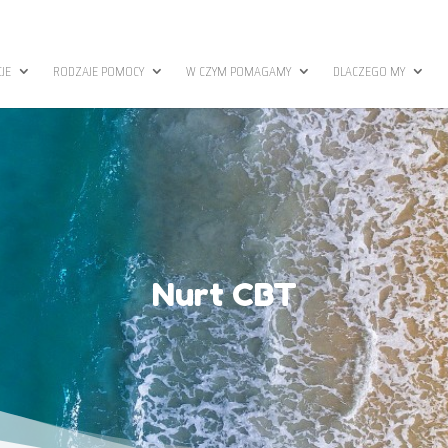
JE
RODZAJE POMOCY
W CZYM POMAGAMY
DLACZEGO MY
Nurt CBT