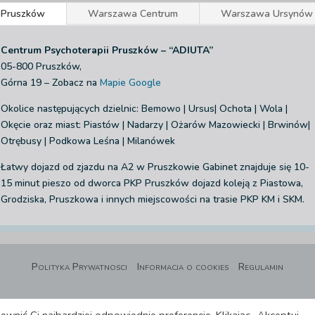
Pruszków
Warszawa Centrum
Warszawa Ursynów
Centrum Psychoterapii Pruszków – “ADIUTA”
05-800 Pruszków,
Górna 19 – Zobacz na
Mapie Google
Okolice następujących dzielnic: Bemowo | Ursus| Ochota | Wola |
Okęcie
oraz miast: Piastów | Nadarzy | Ożarów Mazowiecki | Brwinów|
Otrębusy | Podkowa Leśna | Milanówek
Łatwy dojazd od zjazdu na A2 w Pruszkowie
Gabinet znajduje się 10-
15 minut pieszo od dworca PKP Pruszków dojazd koleją z Piastowa,
Grodziska, Pruszkowa i innych miejscowości na trasie PKP KM i SKM.
Polityka Prywatnosci
Informacja o cookies
Regulamin
Adiuta LTD, 42-44 Bishopsgate , Londyn, Anglia, EC2N 4AH, numer firmy 15951220