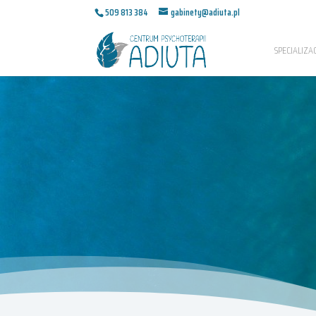
509 813 384
gabinety@adiuta.pl
SPECJALIZAC