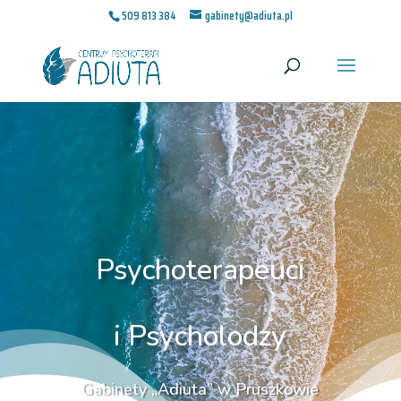
509 813 384
gabinety@adiuta.pl
Psychoterapeuci
i Psycholodzy
Gabinety „Adiuta” w Pruszkowie