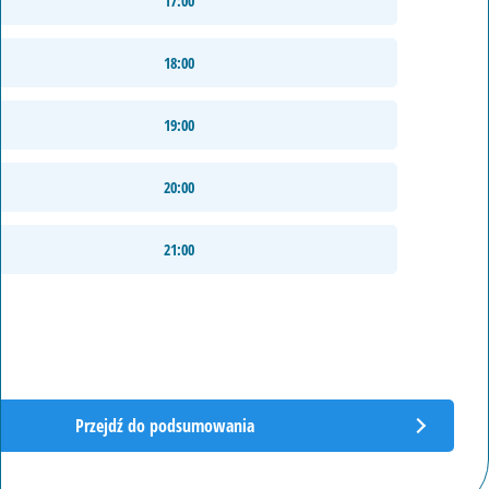
17:00
18:00
19:00
20:00
21:00
e
Przejdź do podsumowania