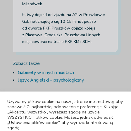
Milanówek
Łatwy dojazd od zjazdu na A2 w Pruszkowie
Gabinet znajduje się 10-15 minut pieszo
od dworca PKP Pruszków dojazd koleją
z Piastowa, Grodziska, Pruszkowa i innych
miejscowości na trasie PKP KM i SKM.
Zobacz także
Gabinety w innych miastach
Język Angielski – psychologiczny
Używamy plików cookie na naszej stronie internetowej, aby
zapewnić Ci najbardziej odpowiednie preferencje. Klikając
„Akceptuj wszystko”, wyrażasz zgodę na użycie
WSZYSTKICH plików cookie. Możesz jednak odwiedzić
„Ustawienia plików cookie”, aby wyrazić kontrolowaną
Adiuta LTD, 42-44 Bishopsgate , Londyn, Anglia, EC2N 4AH, numer
zgodę.
firmy 15951220