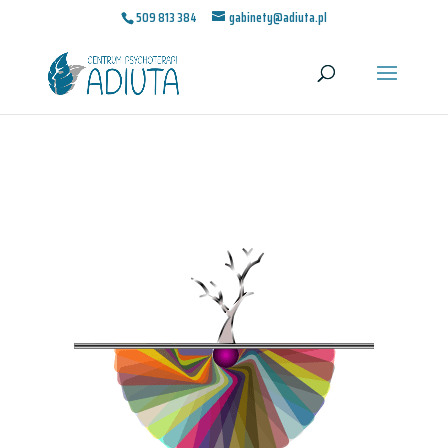
509 813 384
gabinety@adiuta.pl