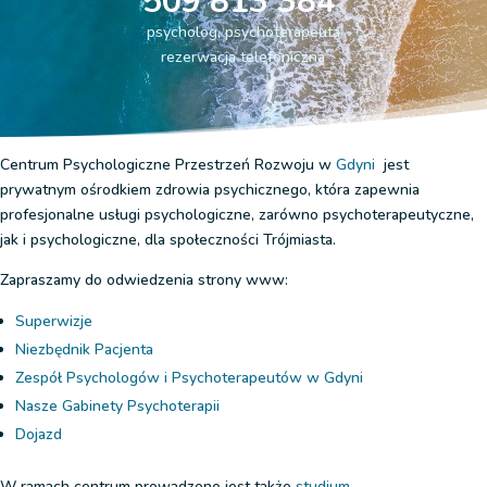
509 813 384
psycholog, psychoterapeuta
rezerwacja telefoniczna
Centrum Psychologiczne Przestrzeń Rozwoju w
Gdyni
jest
prywatnym ośrodkiem zdrowia psychicznego, która zapewnia
profesjonalne usługi psychologiczne, zarówno psychoterapeutyczne,
jak i psychologiczne, dla społeczności Trójmiasta.
Zapraszamy do odwiedzenia strony www:
Superwizje
Niezbędnik Pacjenta
Zespół Psychologów i Psychoterapeutów w Gdyni
Nasze Gabinety Psychoterapii
Dojazd
W ramach centrum prowadzone jest także
studium
.