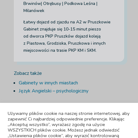
Brwinów| Otrębusy | Podkowa Leśna |
Milanówek
Łatwy dojazd od zjazdu na A2 w Pruszkowie
Gabinet znajduje się 10-15 minut pieszo
od dworca PKP Pruszków dojazd koleją
z Piastowa, Grodziska, Pruszkowa i innych
miejscowości na trasie PKP KM i SKM.
Zobacz także
Gabinety w innych miastach
Język Angielski – psychologiczny
Używamy plików cookie na naszej stronie internetowej, aby
zapewnić Ci najbardziej odpowiednie preferencje. Klikając
„Akceptuj wszystko”, wyrażasz zgodę na użycie
WSZYSTKICH plików cookie. Możesz jednak odwiedzić
„Ustawienia plików cookie”, aby wyrazić kontrolowaną
Adiuta LTD, 42-44 Bishopsgate , Londyn, Anglia, EC2N 4AH, numer