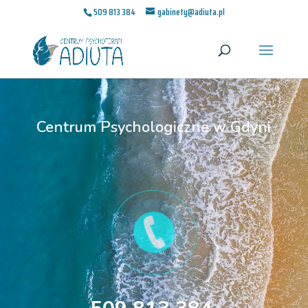
509 813 384
gabinety@adiuta.pl
Centrum Psychologiczne w Gdyni