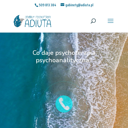
509 813 384
gabinety@adiuta.pl
Co daje psychoterapia
psychoanalityczna?