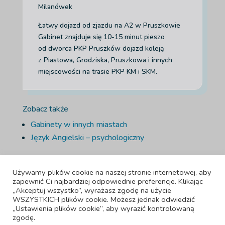
Milanówek
Łatwy dojazd od zjazdu na A2 w Pruszkowie
Gabinet znajduje się 10-15 minut pieszo
od dworca PKP Pruszków dojazd koleją
z Piastowa, Grodziska, Pruszkowa i innych
miejscowości na trasie PKP KM i SKM.
Zobacz także
Gabinety w innych miastach
Język Angielski – psychologiczny
Używamy plików cookie na naszej stronie internetowej, aby
zapewnić Ci najbardziej odpowiednie preferencje. Klikając
„Akceptuj wszystko”, wyrażasz zgodę na użycie
WSZYSTKICH plików cookie. Możesz jednak odwiedzić
„Ustawienia plików cookie”, aby wyrazić kontrolowaną
Adiuta LTD, 42-44 Bishopsgate , Londyn, Anglia, EC2N 4AH, numer
zgodę.
firmy 15951220