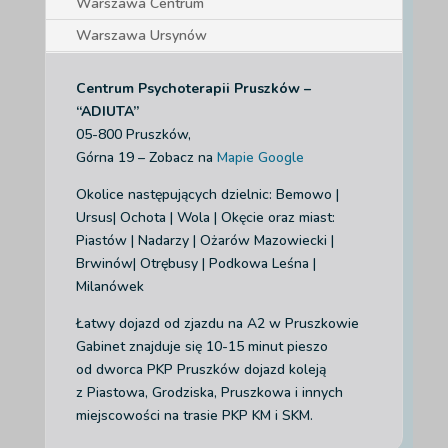
Warszawa Centrum
Warszawa Ursynów
Centrum Psychoterapii Pruszków –
“ADIUTA”
05-800 Pruszków,
Górna 19 – Zobacz na
Mapie Google
Okolice następujących dzielnic: Bemowo |
Ursus| Ochota | Wola | Okęcie
oraz miast:
Piastów | Nadarzy | Ożarów Mazowiecki |
Brwinów| Otrębusy | Podkowa Leśna |
Milanówek
Łatwy dojazd od zjazdu na A2 w Pruszkowie
Gabinet znajduje się 10-15 minut pieszo
od dworca PKP Pruszków dojazd koleją
z Piastowa, Grodziska, Pruszkowa i innych
miejscowości na trasie PKP KM i SKM.